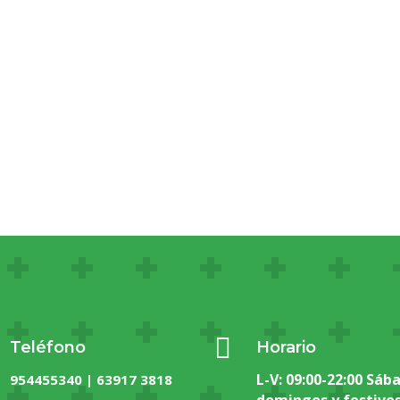

Teléfono
Horario
L-V: 09:00-22:00 Sáb
954455340 | 63917 3818
domingos y festivos