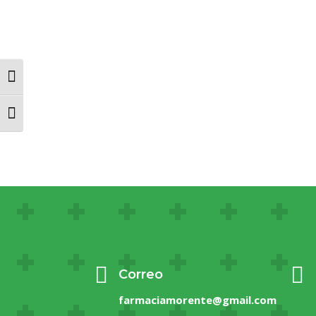
Alternar alto contraste
Alternar tamaño de letra


Correo
farmaciamorente@gmail.com